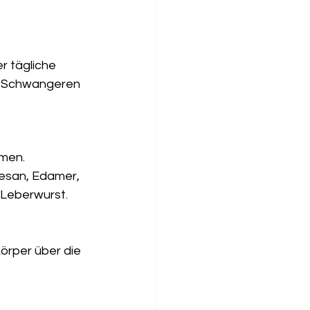
r tägliche 
i Schwangeren 
hmen.
esan, Edamer, 
 Leberwurst.
 
örper über die 