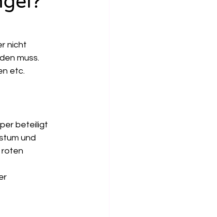
ngel?
r nicht 
rden muss.
en etc. 
er beteiligt 
hstum und 
 roten 
er 