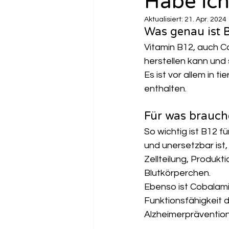
Habe ich
Aktualisiert:
21. Apr. 2024
Was genau ist 
Vitamin B12, auch Co
herstellen kann und
Es ist vor allem in t
enthalten.
Für was brauch
So wichtig ist B12 f
und unersetzbar ist,
Zellteilung, Produkt
Blutkörperchen.
Ebenso ist Cobalami
Funktionsfähigkeit 
Alzheimerpräventio