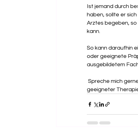
Ist jemand durch b
haben, sollte er sic
Arztes begeben, so 
kann.
So kann daraufhin e
oder geeignete Präp
ausgebildetem Fach
 Spreche mich gerne an und ich berate Dich ausführlich zu medizinischer Diagnose bzw. 
geeigneter Therapi