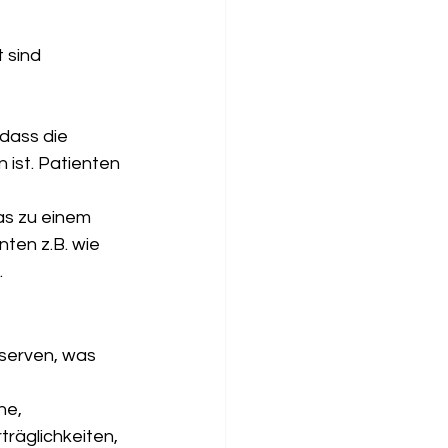
 sind 
dass die 
ist. Patienten 
s zu einem 
ten z.B. wie 
.
serven, was 
e, 
äglichkeiten, 