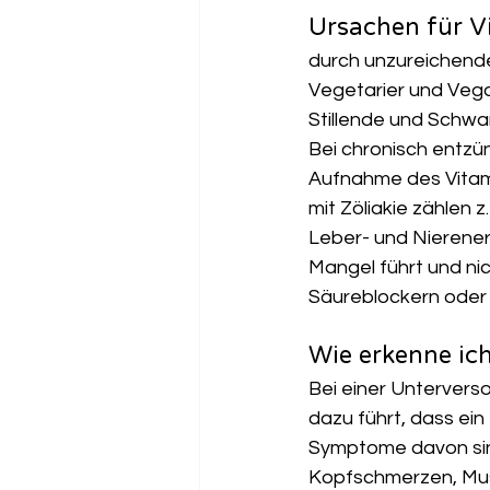
Ursachen für V
durch unzureichende
Vegetarier und Vega
Stillende und Schw
Bei chronisch entzü
Aufnahme des Vitami
mit Zöliakie zählen z
Leber- und Nierener
Mangel führt und ni
Säureblockern oder
Wie erkenne ic
Bei einer Untervers
dazu führt, dass ein
Symptome davon sin
Kopfschmerzen, Mus