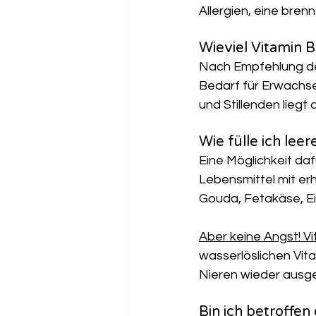
Allergien, eine bre
Wieviel Vitamin 
Nach Empfehlung der
Bedarf für Erwachse
und Stillenden liegt
Wie fülle ich lee
Eine Möglichkeit da
Lebensmittel mit er
Gouda, Fetakäse, Ei
Aber keine Angst! V
wasserlöslichen Vit
Nieren wieder ausge
Bin ich betroffen