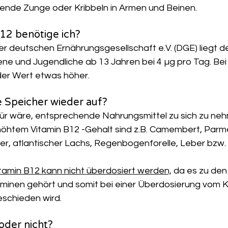
nnende Zunge oder Kribbeln in Armen und Beinen.
B12 benötige ich?
 deutschen Ernährungsgesellschaft e.V. (DGE) liegt de
ne und Jugendliche ab 13 Jahren bei 4 µg pro Tag. Be
 der Wert etwas höher.
re Speicher wieder auf?
für wäre, entsprechende Nahrungsmittel zu sich zu ne
höhtem Vitamin B12 -Gehalt sind z.B. Camembert, Parm
er, atlantischer Lachs, Regenbogenforelle, Leber bzw.
itamin B12 kann nicht überdosiert werden,
 da es zu den
aminen gehört und somit bei einer Überdosierung vom K
schieden wird.
 oder nicht?